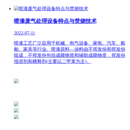
喷漆废气处理设备特点与焚烧技术
2022-07-11
喷漆工艺广泛应用于机械、电气设备、家电、汽车、船
舶、家具等行业。喷漆原料—涂料由不挥发份和挥发份
组成，不挥发份包括成膜物质和辅助成膜物质，挥发份
指溶剂和稀释剂(主要以二甲苯为主)。
网站支持：万启时代
联系我们
服务热线：136-3028-8344
公司地址：陕西省西安市西影路112号
联系邮箱：xakyhb1994@163.com
网站导航