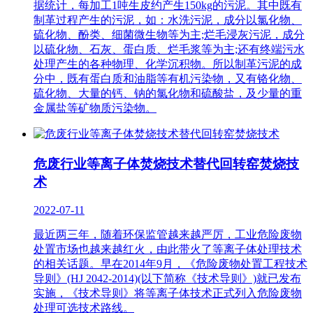
据统计，每加工1吨生皮约产生150kg的污泥。其中既有
制革过程产生的污泥，如：水洗污泥，成分以氯化物、
硫化物、酚类、细菌微生物等为主;烂毛浸灰污泥，成分
以硫化物、石灰、蛋白质、烂毛浆等为主;还有终端污水
处理产生的各种物理、化学沉积物。所以制革污泥的成
分中，既有蛋白质和油脂等有机污染物，又有铬化物、
硫化物、大量的钙、钠的氯化物和硫酸盐，及少量的重
金属盐等矿物质污染物。
危废行业等离子体焚烧技术替代回转窑焚烧技
术
2022-07-11
最近两三年，随着环保监管越来越严厉，工业危险废物
处置市场也越来越红火，由此带火了等离子体处理技术
的相关话题。早在2014年9月，《危险废物处置工程技术
导则》(HJ 2042-2014)(以下简称《技术导则》)就已发布
实施，《技术导则》将等离子体技术正式列入危险废物
处理可选技术路线。