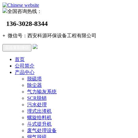
全国咨询热线：
136-3028-8344
+
微信号：
西安科源环保设备工程有限公司
点击复制微信
首页
公司简介
产品中心
脱硫塔
除尘器
气力输灰系统
SCR脱销
污水处理
埋式出渣机
螺旋给料机
斗式提升机
废气处理设备
烟气脱硫