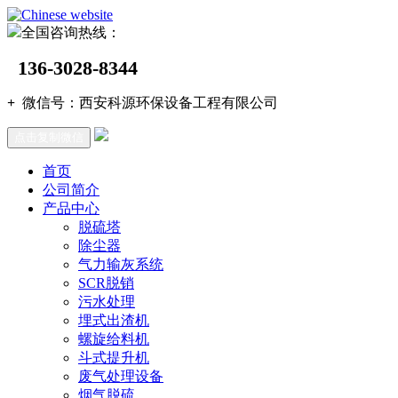
全国咨询热线：
136-3028-8344
+
微信号：
西安科源环保设备工程有限公司
点击复制微信
首页
公司简介
产品中心
脱硫塔
除尘器
气力输灰系统
SCR脱销
污水处理
埋式出渣机
螺旋给料机
斗式提升机
废气处理设备
烟气脱硫