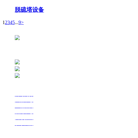
脱硫塔设备
1
2
3
4
5
...
9
>
网站支持：万启时代
联系我们
服务热线：136-3028-8344
公司地址：陕西省西安市西影路112号
联系邮箱：xakyhb1994@163.com
网站导航
公司简介
产品中心
工程案例
新闻中心
人才招聘
联系我们
扫一扫