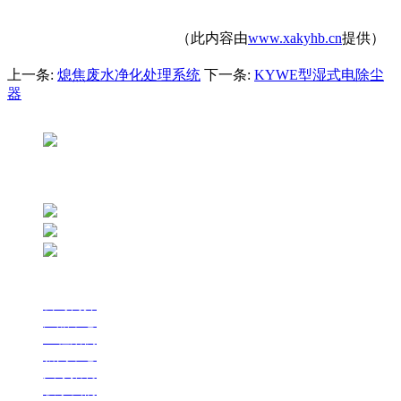
（此内容由
www.xakyhb.cn
提供）
上一条:
熄焦废水净化处理系统
下一条:
KYWE型湿式电除尘
器
网站支持：万启时代
联系我们
服务热线：136-3028-8344
公司地址：陕西省西安市西影路112号
联系邮箱：xakyhb1994@163.com
网站导航
公司简介
产品中心
工程案例
新闻中心
人才招聘
联系我们