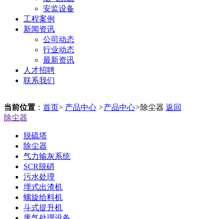
安监设备
工程案例
新闻资讯
公司动态
行业动态
最新资讯
人才招聘
联系我们
当前位置
：
首页
>
产品中心
>
产品中心
>
除尘器
返回
除尘器
脱硫塔
除尘器
气力输灰系统
SCR脱硝
污水处理
埋式出渣机
螺旋给料机
斗式提升机
废气处理设备