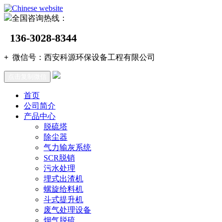
全国咨询热线：
136-3028-8344
+
微信号：
西安科源环保设备工程有限公司
点击复制微信
首页
公司简介
产品中心
脱硫塔
除尘器
气力输灰系统
SCR脱销
污水处理
埋式出渣机
螺旋给料机
斗式提升机
废气处理设备
烟气脱硫