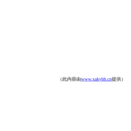
（此内容由
www.xakyhb.cn
提供）