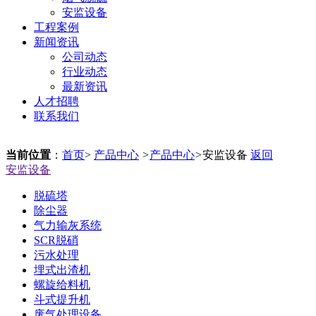
安监设备
工程案例
新闻资讯
公司动态
行业动态
最新资讯
人才招聘
联系我们
当前位置
：
首页
>
产品中心
>
产品中心
>
安监设备
返回
安监设备
脱硫塔
除尘器
气力输灰系统
SCR脱硝
污水处理
埋式出渣机
螺旋给料机
斗式提升机
废气处理设备