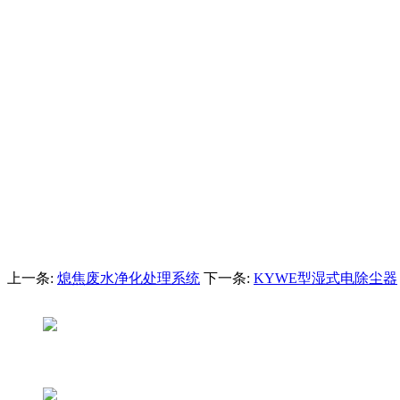
上一条:
熄焦废水净化处理系统
下一条:
KYWE型湿式电除尘器
网站支持：万启时代
联系我们
服务热线：136-3028-8344