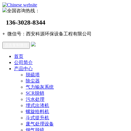
全国咨询热线：
136-3028-8344
+
微信号：
西安科源环保设备工程有限公司
点击复制微信
首页
公司简介
产品中心
脱硫塔
除尘器
气力输灰系统
SCR脱销
污水处理
埋式出渣机
螺旋给料机
斗式提升机
废气处理设备
烟气脱硫